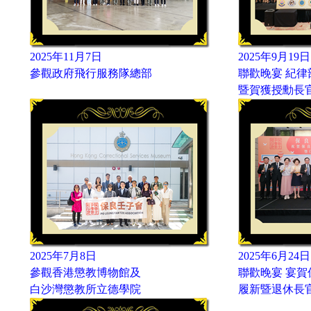
2025年11月7日
2025年9月19日
參觀政府飛行服務隊總部
聯歡晚宴 紀律
暨賀獲授勳長
2025年7月8日
2025年6月24日
參觀香港懲教博物館及
聯歡晚宴 宴
白沙灣懲教所立德學院
履新暨退休長